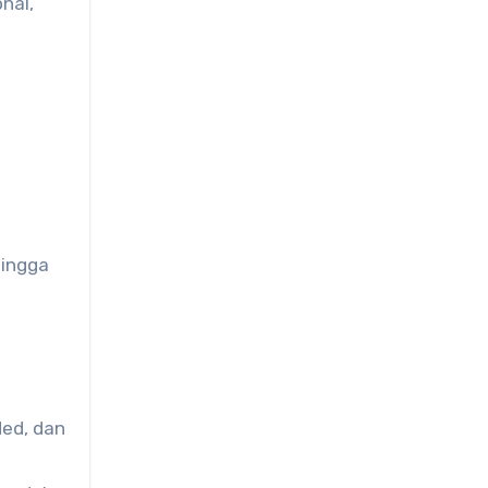
nal,
hingga
ded, dan