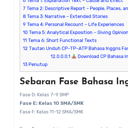
6
Tema 1: Explanation Text – Cause and Effect
7
Tema 2: Descriptive Report – People, Places,
8
Tema 3: Narrative – Extended Stories
9
Tema 4: Personal Recount – Life Experiences
10
Tema 5: Analytical Exposition – Giving Opinio
11
Tema 6: Short Functional Texts
12
Tautan Unduh CP–TP–ATP Bahasa Inggris Fa
12.0.0.0.1
Download CP Bahasa Ing
13
Penutup
Sebaran Fase Bahasa In
Fase D: Kelas 7–9 SMP
Fase E: Kelas 10 SMA/SMK
Fase F: Kelas 11–12 SMA/SMK