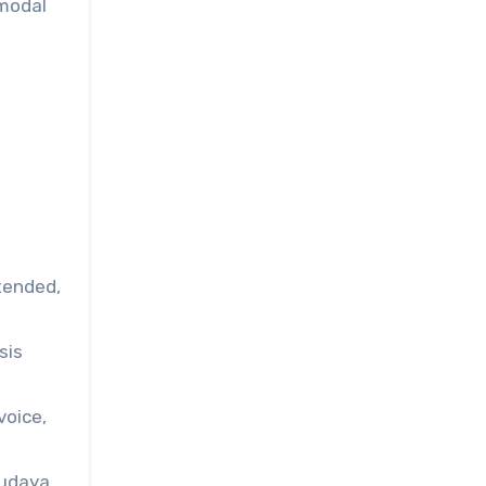
modal
tended,
sis
voice,
udaya,