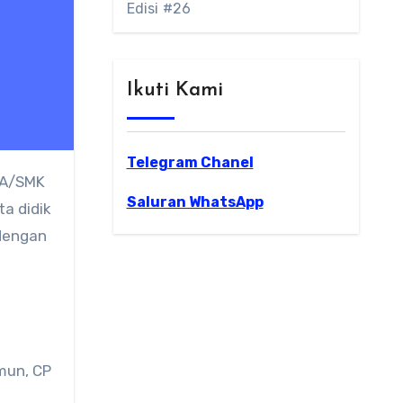
Edisi #26
Ikuti Kami
Telegram Chanel
MA/SMK
Saluran WhatsApp
a didik
 dengan
s
mun, CP