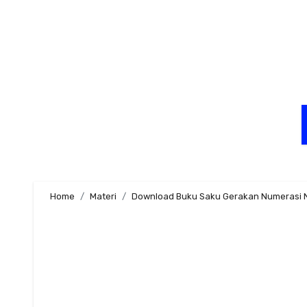
Skip
to
content
Home
Materi
Download Buku Saku Gerakan Numerasi N