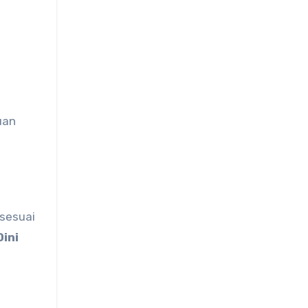
uan
 sesuai
Dini