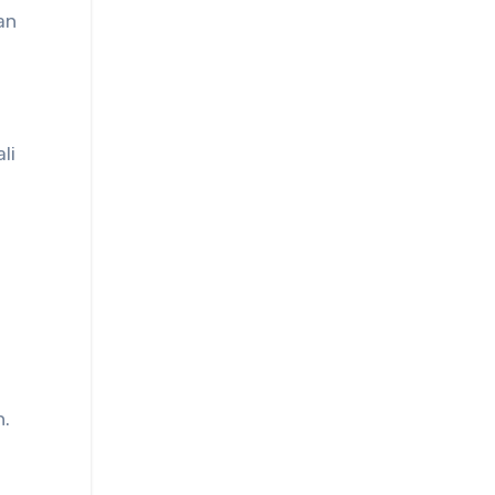
an
li
n.