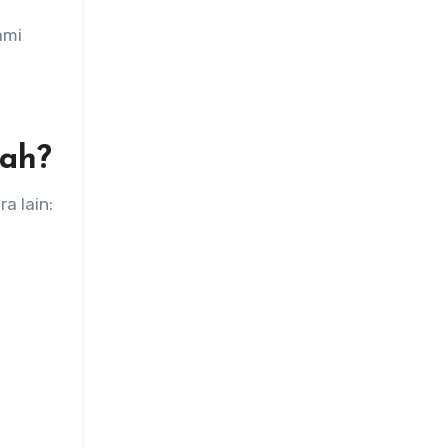
ami
lah?
a lain: