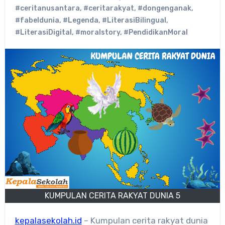
#ceritanusantara
,
#ceritarakyat
,
#dongenganak
,
#fabeldunia
,
#Legenda
,
#LiterasiBilingual
,
#LiterasiDigital
,
#moralstory
,
#PendidikanMoral
KUMPULAN CERITA RAKYAT DUNIA 5
kepalasekolah.id
– Kumpulan cerita rakyat dunia