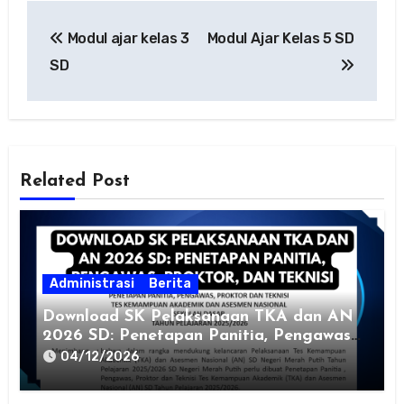
Navigasi
Modul ajar kelas 3
Modul Ajar Kelas 5 SD
pos
SD
Related Post
Administrasi
Berita
Download SK Pelaksanaan TKA dan AN
2026 SD: Penetapan Panitia, Pengawas,
Proktor, dan Teknisi
04/12/2026