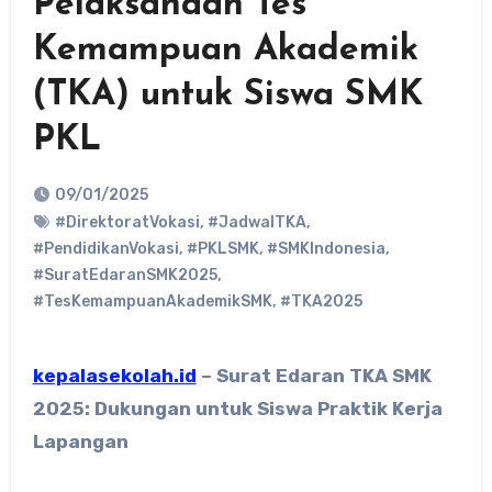
Pelaksanaan Tes
Kemampuan Akademik
(TKA) untuk Siswa SMK
PKL
09/01/2025
#DirektoratVokasi
,
#JadwalTKA
,
#PendidikanVokasi
,
#PKLSMK
,
#SMKIndonesia
,
#SuratEdaranSMK2025
,
#TesKemampuanAkademikSMK
,
#TKA2025
kepalasekolah.id
–
Surat Edaran TKA SMK
2025: Dukungan untuk Siswa Praktik Kerja
Lapangan