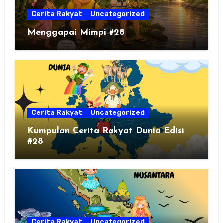
Cerita Rakyat
Uncategorized
Menggapai Mimpi #28
Cerita Rakyat
Uncategorized
Kumpulan Cerita Rakyat Dunia Edisi
#28
Cerita Rakyat
Uncategorized