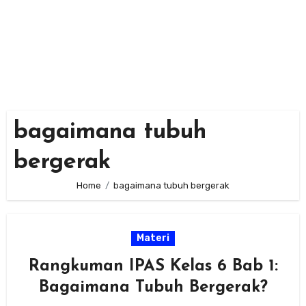
bagaimana tubuh
bergerak
Home
bagaimana tubuh bergerak
Materi
Rangkuman IPAS Kelas 6 Bab 1:
Bagaimana Tubuh Bergerak?