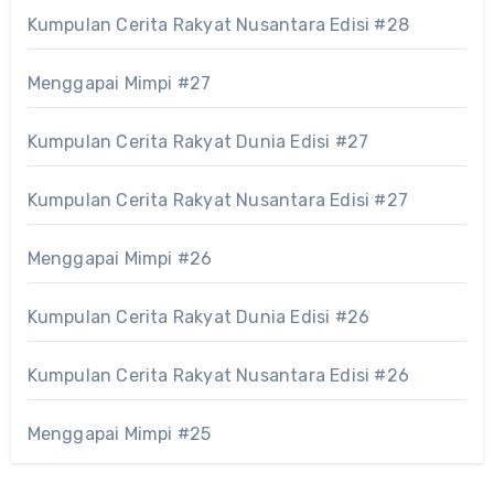
Kumpulan Cerita Rakyat Nusantara Edisi #28
Menggapai Mimpi #27
Kumpulan Cerita Rakyat Dunia Edisi #27
Kumpulan Cerita Rakyat Nusantara Edisi #27
Menggapai Mimpi #26
Kumpulan Cerita Rakyat Dunia Edisi #26
Kumpulan Cerita Rakyat Nusantara Edisi #26
Menggapai Mimpi #25