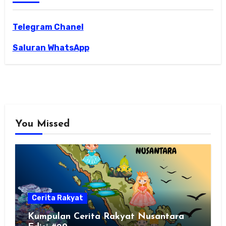
Telegram Chanel
Saluran WhatsApp
You Missed
Cerita Rakyat
Kumpulan Cerita Rakyat Nusantara