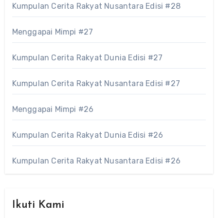
Kumpulan Cerita Rakyat Nusantara Edisi #28
Menggapai Mimpi #27
Kumpulan Cerita Rakyat Dunia Edisi #27
Kumpulan Cerita Rakyat Nusantara Edisi #27
Menggapai Mimpi #26
Kumpulan Cerita Rakyat Dunia Edisi #26
Kumpulan Cerita Rakyat Nusantara Edisi #26
Ikuti Kami