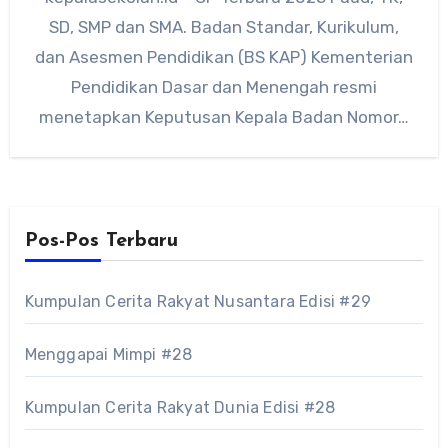
SD, SMP dan SMA. Badan Standar, Kurikulum,
dan Asesmen Pendidikan (BS KAP) Kementerian
Pendidikan Dasar dan Menengah resmi
menetapkan Keputusan Kepala Badan Nomor…
Pos-Pos Terbaru
Kumpulan Cerita Rakyat Nusantara Edisi #29
Menggapai Mimpi #28
Kumpulan Cerita Rakyat Dunia Edisi #28