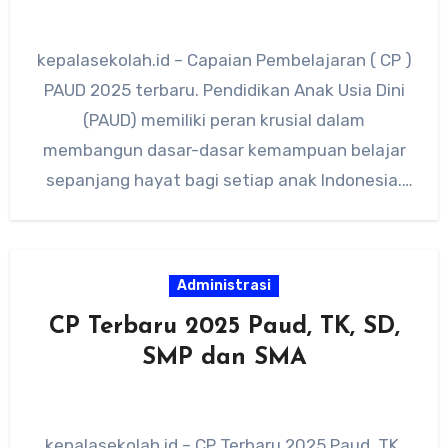
kepalasekolah.id – Capaian Pembelajaran ( CP )
PAUD 2025 terbaru. Pendidikan Anak Usia Dini
(PAUD) memiliki peran krusial dalam
membangun dasar-dasar kemampuan belajar
sepanjang hayat bagi setiap anak Indonesia.
Dalam…
Administrasi
CP Terbaru 2025 Paud, TK, SD,
SMP dan SMA
kepalasekolah.id – CP Terbaru 2025 Paud, TK,