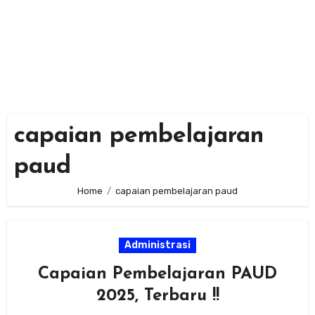
capaian pembelajaran
paud
Home
capaian pembelajaran paud
Administrasi
Capaian Pembelajaran PAUD
2025, Terbaru !!