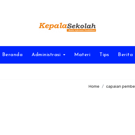
Beranda
Administrasi
Materi
Tips
Berita
Home
capaian pembel