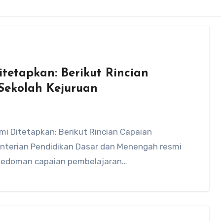
tetapkan: Berikut Rincian
Sekolah Kejuruan
mi Ditetapkan: Berikut Rincian Capaian
nterian Pendidikan Dasar dan Menengah resmi
pedoman capaian pembelajaran…