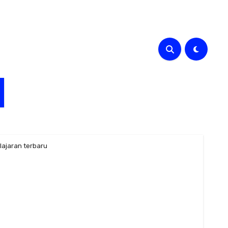
ajaran terbaru