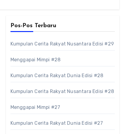
Pos-Pos Terbaru
Kumpulan Cerita Rakyat Nusantara Edisi #29
Menggapai Mimpi #28
Kumpulan Cerita Rakyat Dunia Edisi #28
Kumpulan Cerita Rakyat Nusantara Edisi #28
Menggapai Mimpi #27
Kumpulan Cerita Rakyat Dunia Edisi #27