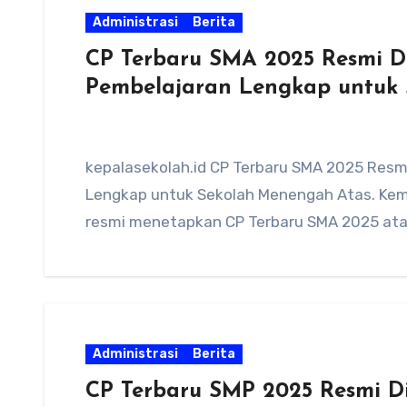
Administrasi
Berita
CP Terbaru SMA 2025 Resmi Di
Pembelajaran Lengkap untuk
kepalasekolah.id CP Terbaru SMA 2025 Resmi
Lengkap untuk Sekolah Menengah Atas. Kem
resmi menetapkan CP Terbaru SMA 2025 ata
Administrasi
Berita
CP Terbaru SMP 2025 Resmi Di