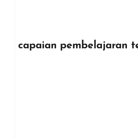
capaian pembelajaran t