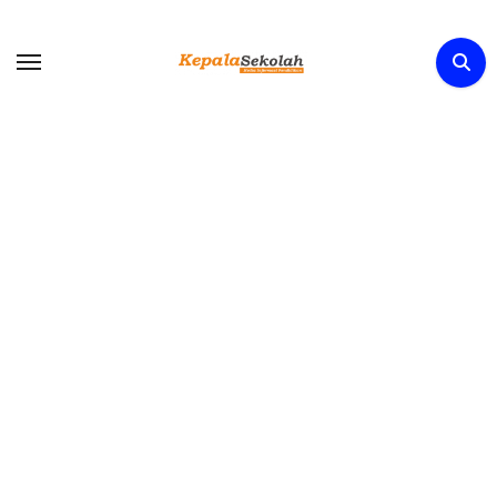
Skip
to
content