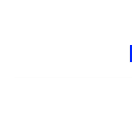
Skip
to
content