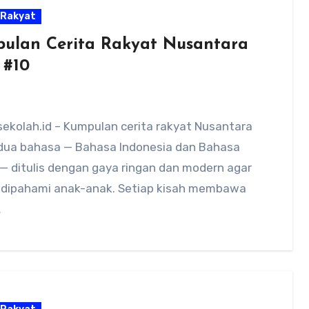
 Rakyat
ulan Cerita Rakyat Nusantara
 #10
ekolah.id – Kumpulan cerita rakyat Nusantara
dua bahasa — Bahasa Indonesia dan Bahasa
 — ditulis dengan gaya ringan dan modern agar
dipahami anak-anak. Setiap kisah membawa
…