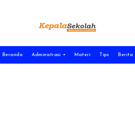
Beranda
Administrasi
Materi
Tips
Berita