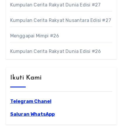
Kumpulan Cerita Rakyat Dunia Edisi #27
Kumpulan Cerita Rakyat Nusantara Edisi #27
Menggapai Mimpi #26
Kumpulan Cerita Rakyat Dunia Edisi #26
Ikuti Kami
Telegram Chanel
Saluran WhatsApp