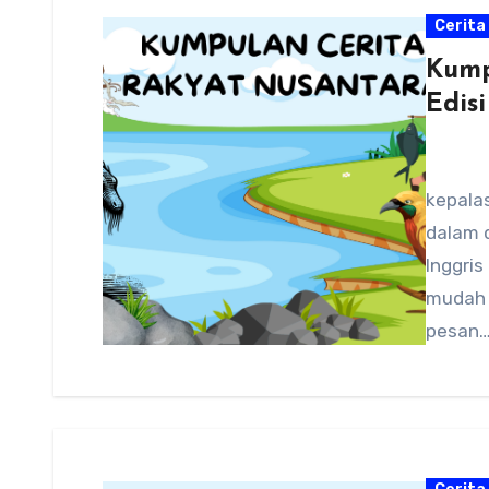
Cerita
Kump
Edisi
kepalas
dalam 
Inggris
mudah 
pesan