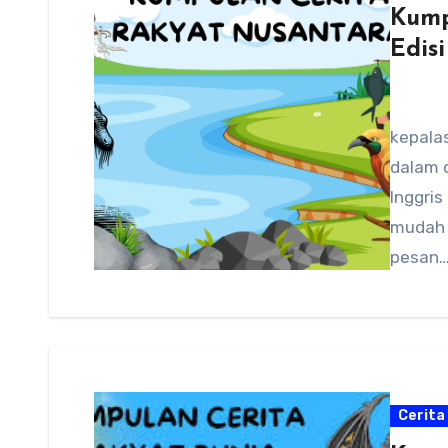
Kump
Edisi
kepalas
dalam 
Inggris
mudah 
pesan
Cerita