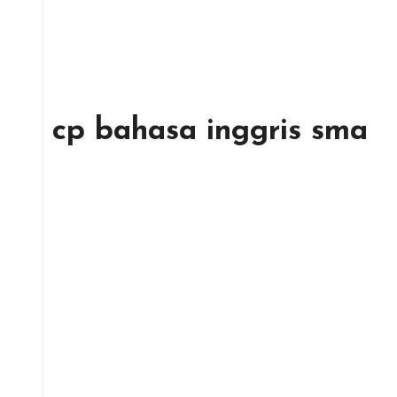
cp bahasa inggris sma