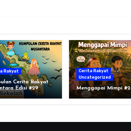
Cerita Rakyat
ta Rakyat
Uncategorized
ulan Cerita Rakyat
ntara Edisi #29
Menggapai Mimpi #2