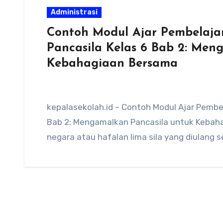
Administrasi
Contoh Modul Ajar Pembelaj
Pancasila Kelas 6 Bab 2: Men
Kebahagiaan Bersama
kepalasekolah.id – Contoh Modul Ajar Pembe
Bab 2: Mengamalkan Pancasila untuk Kebaha
negara atau hafalan lima sila yang diulang 