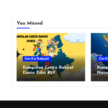
You Missed
Cerita Rakyat
Ceri
Kumpulan Cerita Rakyat
Kump
Dunia Edisi #29
Nusa