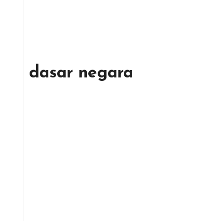
dasar negara