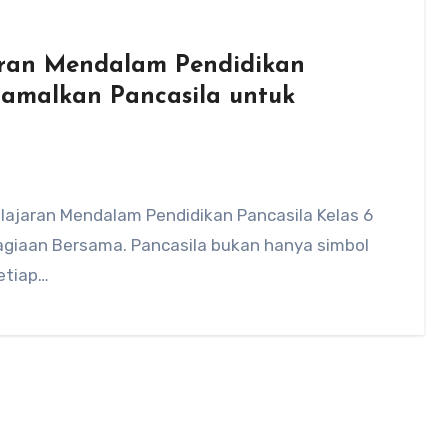
aran Mendalam Pendidikan
gamalkan Pancasila untuk
lajaran Mendalam Pendidikan Pancasila Kelas 6
giaan Bersama. Pancasila bukan hanya simbol
setiap…