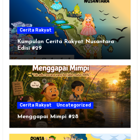
Cerita Rakyat
Kumpulan Cerita Rakyat Nusantara
Edisi #29
Cerita Rakyat
Uncategorized
Menggapai Mimpi #28