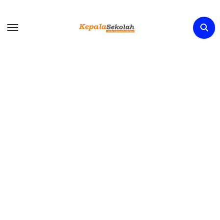
Skip
to
content