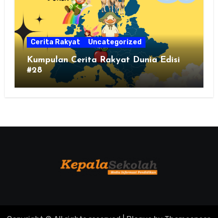
Cerita Rakyat
Uncategorized
Kumpulan Cerita Rakyat Dunia Edisi
#28