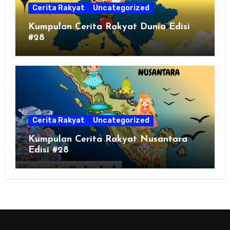
Cerita Rakyat
Uncategorized
Kumpulan Cerita Rakyat Dunia Edisi
#28
Cerita Rakyat
Uncategorized
Kumpulan Cerita Rakyat Nusantara
Edisi #28