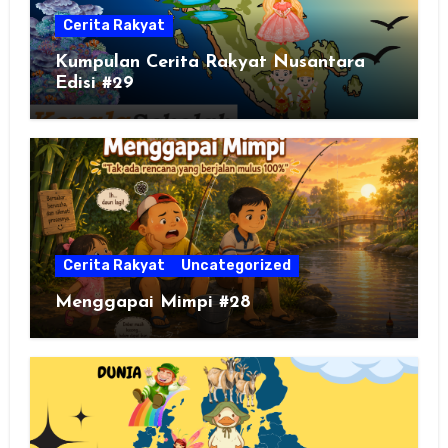
Cerita Rakyat
Kumpulan Cerita Rakyat Nusantara
Edisi #29
Cerita Rakyat
Uncategorized
Menggapai Mimpi #28