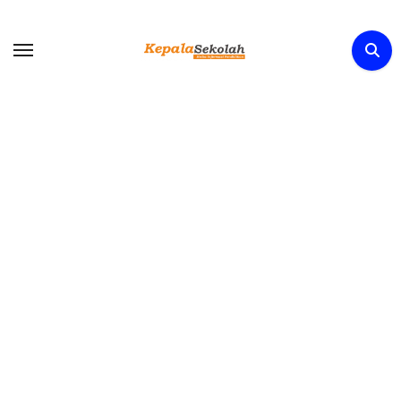
Skip
to
content