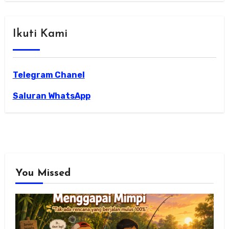
Ikuti Kami
Telegram Chanel
Saluran WhatsApp
You Missed