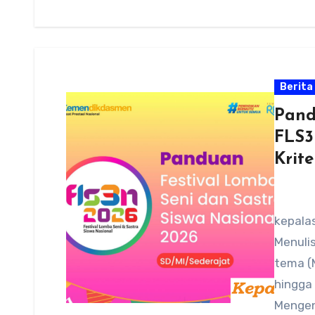
Berita
Pand
FLS3
Krite
kepalas
Menulis
tema (M
hingga 
Mengen