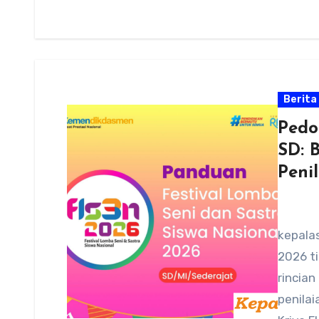
Berita
Pedo
SD: B
Peni
kepalas
2026 ti
rincian
penilai