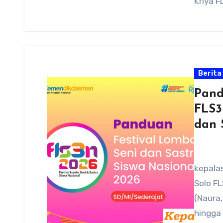
Kriya 
Berita
Pand
FLS3
dan 
kepalas
Solo FL
(Naura,
hingga 