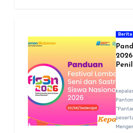
Berita
Pand
2026
Peni
kepalas
Pantom
“Pantan
peserta
Mengen