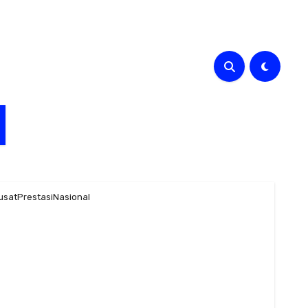
usatPrestasiNasional