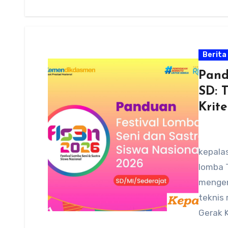
Berita
Pand
SD: 
Krite
kepalas
lomba T
mengen
teknis 
Gerak K