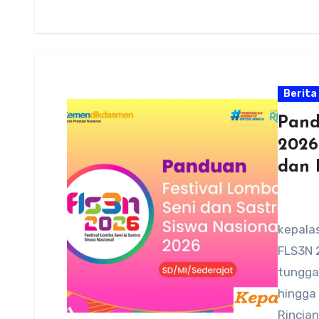
Berita
Pand
2026 
dan 
kepala
FLS3N 
tunggal
hingga 
Rincia