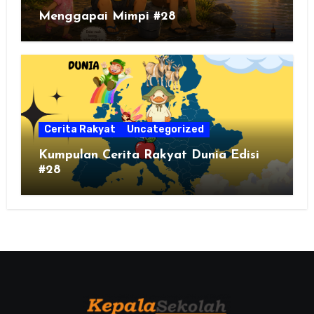
Menggapai Mimpi #28
Cerita Rakyat
Uncategorized
Kumpulan Cerita Rakyat Dunia Edisi
#28