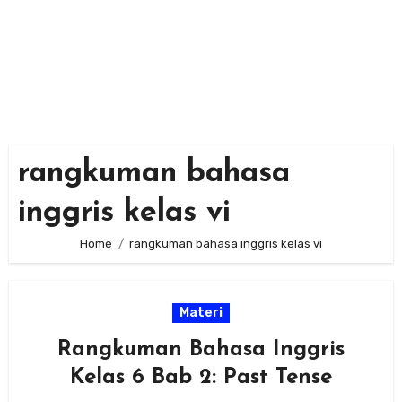
rangkuman bahasa
inggris kelas vi
Home
rangkuman bahasa inggris kelas vi
Materi
Rangkuman Bahasa Inggris
Kelas 6 Bab 2: Past Tense