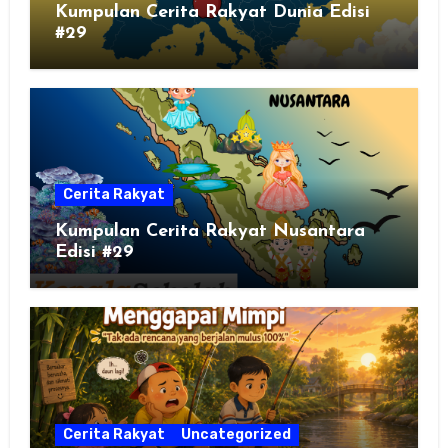
Kumpulan Cerita Rakyat Dunia Edisi
#29
Cerita Rakyat
Kumpulan Cerita Rakyat Nusantara
Edisi #29
Cerita Rakyat
Uncategorized