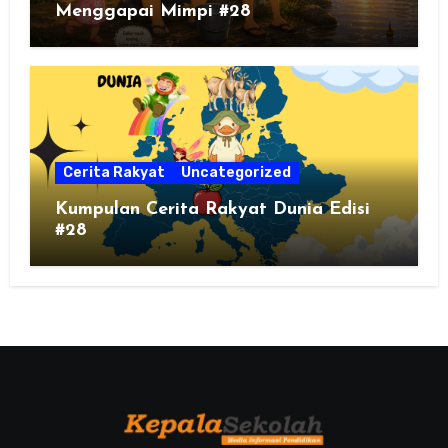
Menggapai Mimpi #28
Cerita Rakyat
Uncategorized
Kumpulan Cerita Rakyat Dunia Edisi
#28