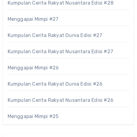
Kumpulan Cerita Rakyat Nusantara Edisi #28
Menggapai Mimpi #27
Kumpulan Cerita Rakyat Dunia Edisi #27
Kumpulan Cerita Rakyat Nusantara Edisi #27
Menggapai Mimpi #26
Kumpulan Cerita Rakyat Dunia Edisi #26
Kumpulan Cerita Rakyat Nusantara Edisi #26
Menggapai Mimpi #25