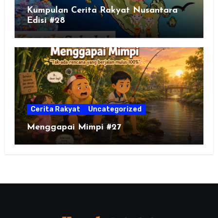
Kumpulan Cerita Rakyat Nusantara
Edisi #28
Cerita Rakyat
Uncategorized
Menggapai Mimpi #27