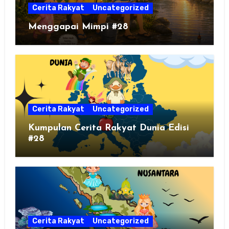
Cerita Rakyat
Uncategorized
Menggapai Mimpi #28
Cerita Rakyat
Uncategorized
Kumpulan Cerita Rakyat Dunia Edisi
#28
Cerita Rakyat
Uncategorized