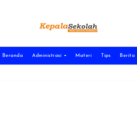
Beranda
Administrasi
Materi
Tips
Berita