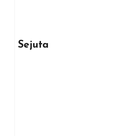
Sejuta