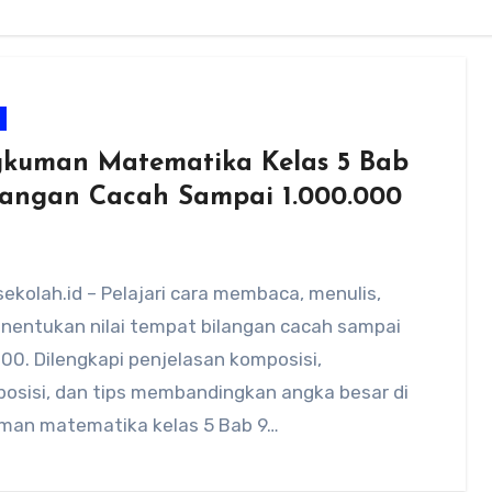
kuman Matematika Kelas 5 Bab
ilangan Cacah Sampai 1.000.000
ekolah.id – Pelajari cara membaca, menulis,
nentukan nilai tempat bilangan cacah sampai
00. Dilengkapi penjelasan komposisi,
osisi, dan tips membandingkan angka besar di
man matematika kelas 5 Bab 9…