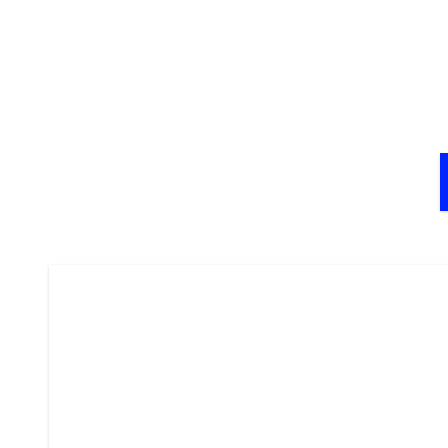
Skip
to
content