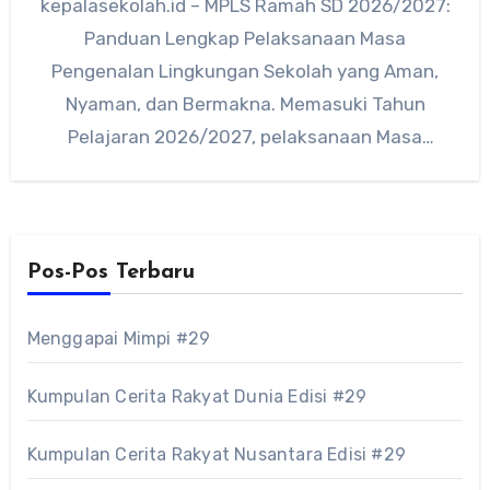
kepalasekolah.id – MPLS Ramah SD 2026/2027:
Panduan Lengkap Pelaksanaan Masa
Pengenalan Lingkungan Sekolah yang Aman,
Nyaman, dan Bermakna. Memasuki Tahun
Pelajaran 2026/2027, pelaksanaan Masa
Pengenalan Lingkungan Sekolah (MPLS) pada
jenjang…
Pos-Pos Terbaru
Menggapai Mimpi #29
Kumpulan Cerita Rakyat Dunia Edisi #29
Kumpulan Cerita Rakyat Nusantara Edisi #29