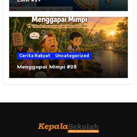
Edisi #29
Cerita Rakyat
Uncategorized
Menggapai Mimpi #28