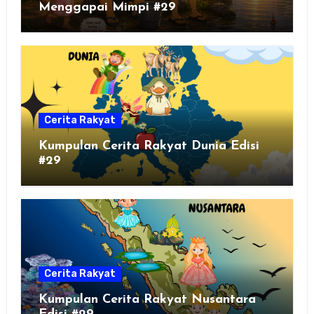
Menggapai Mimpi #29
Cerita Rakyat
Kumpulan Cerita Rakyat Dunia Edisi
#29
Cerita Rakyat
Kumpulan Cerita Rakyat Nusantara