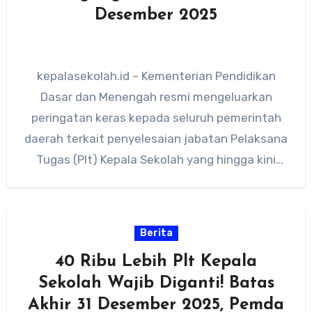
Desember 2025
kepalasekolah.id – Kementerian Pendidikan
Dasar dan Menengah resmi mengeluarkan
peringatan keras kepada seluruh pemerintah
daerah terkait penyelesaian jabatan Pelaksana
Tugas (Plt) Kepala Sekolah yang hingga kini
masih mendominasi kepemimpinan satuan…
Berita
40 Ribu Lebih Plt Kepala
Sekolah Wajib Diganti! Batas
Akhir 31 Desember 2025, Pemda