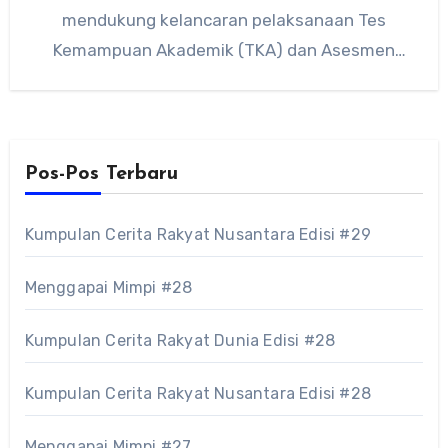
mendukung kelancaran pelaksanaan Tes
Kemampuan Akademik (TKA) dan Asesmen
Nasional (AN) Tahun…
Pos-Pos Terbaru
Kumpulan Cerita Rakyat Nusantara Edisi #29
Menggapai Mimpi #28
Kumpulan Cerita Rakyat Dunia Edisi #28
Kumpulan Cerita Rakyat Nusantara Edisi #28
Menggapai Mimpi #27