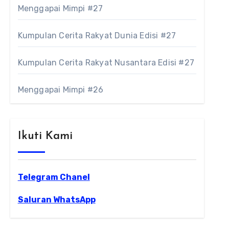
Menggapai Mimpi #27
Kumpulan Cerita Rakyat Dunia Edisi #27
Kumpulan Cerita Rakyat Nusantara Edisi #27
Menggapai Mimpi #26
Ikuti Kami
Telegram Chanel
Saluran WhatsApp