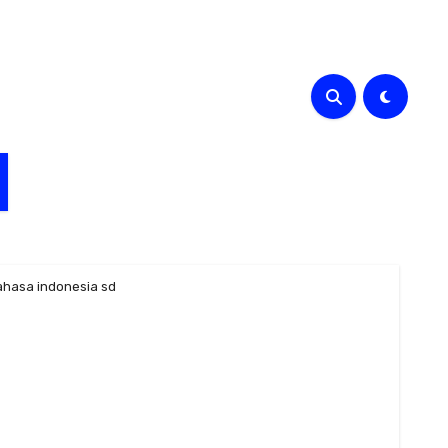
ahasa indonesia sd