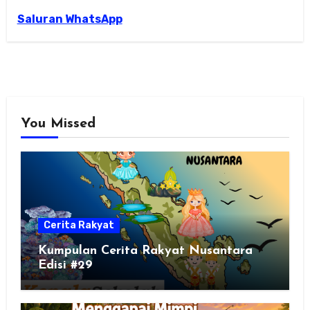
Saluran WhatsApp
You Missed
Cerita Rakyat
Kumpulan Cerita Rakyat Nusantara
Edisi #29