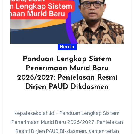
Berita
Panduan Lengkap Sistem
Penerimaan Murid Baru
2026/2027: Penjelasan Resmi
Dirjen PAUD Dikdasmen
kepalasekolah.id – Panduan Lengkap Sistem
Penerimaan Murid Baru 2026/2027: Penjelasan
Resmi Dirjen PAUD Dikdasmen. Kementerian