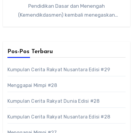
Pendidikan Dasar dan Menengah
(Kemendikdasmen) kembali menegaskan
komitmennya dalam mewujudkan layanan
pendidikan yang adil, transparan,…
Pos-Pos Terbaru
Kumpulan Cerita Rakyat Nusantara Edisi #29
Menggapai Mimpi #28
Kumpulan Cerita Rakyat Dunia Edisi #28
Kumpulan Cerita Rakyat Nusantara Edisi #28
Menggapai Mimpi #27