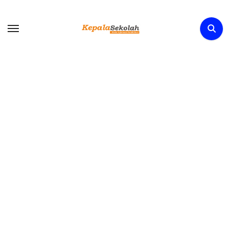
Skip
to
content