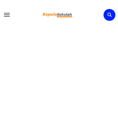
Skip
to
content