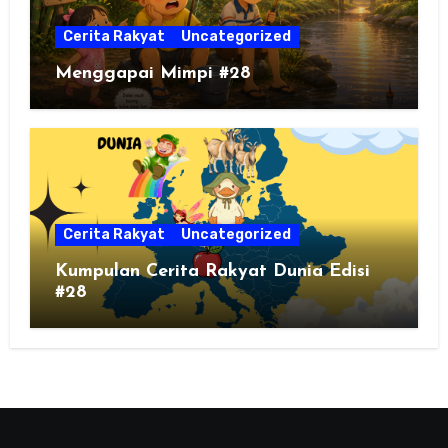
Cerita Rakyat
Uncategorized
Menggapai Mimpi #28
Cerita Rakyat
Uncategorized
Kumpulan Cerita Rakyat Dunia Edisi
#28