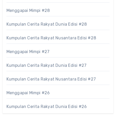
Menggapai Mimpi #28
Kumpulan Cerita Rakyat Dunia Edisi #28
Kumpulan Cerita Rakyat Nusantara Edisi #28
Menggapai Mimpi #27
Kumpulan Cerita Rakyat Dunia Edisi #27
Kumpulan Cerita Rakyat Nusantara Edisi #27
Menggapai Mimpi #26
Kumpulan Cerita Rakyat Dunia Edisi #26