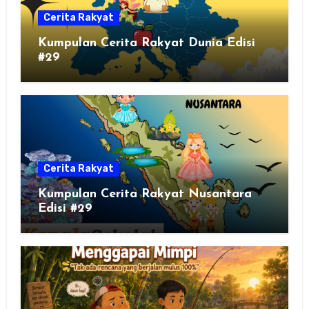
Cerita Rakyat
Kumpulan Cerita Rakyat Dunia Edisi
#29
Cerita Rakyat
Kumpulan Cerita Rakyat Nusantara
Edisi #29