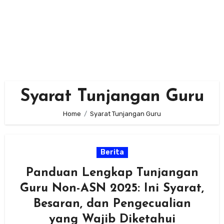
Syarat Tunjangan Guru
Home
Syarat Tunjangan Guru
Berita
Panduan Lengkap Tunjangan
Guru Non-ASN 2025: Ini Syarat,
Besaran, dan Pengecualian
yang Wajib Diketahui