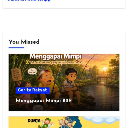
You Missed
Cerita Rakyat
Menggapai Mimpi #29