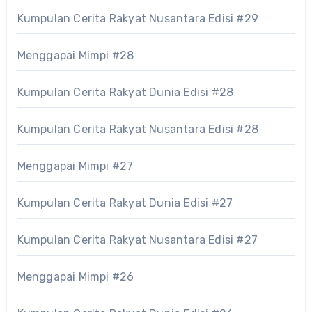
Kumpulan Cerita Rakyat Nusantara Edisi #29
Menggapai Mimpi #28
Kumpulan Cerita Rakyat Dunia Edisi #28
Kumpulan Cerita Rakyat Nusantara Edisi #28
Menggapai Mimpi #27
Kumpulan Cerita Rakyat Dunia Edisi #27
Kumpulan Cerita Rakyat Nusantara Edisi #27
Menggapai Mimpi #26