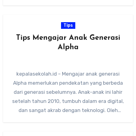
dan mudah.…
Tips
Tips Mengajar Anak Generasi
Alpha
kepalasekolah.id – Mengajar anak generasi
Alpha memerlukan pendekatan yang berbeda
dari generasi sebelumnya. Anak-anak ini lahir
setelah tahun 2010, tumbuh dalam era digital,
dan sangat akrab dengan teknologi. Oleh
karena…