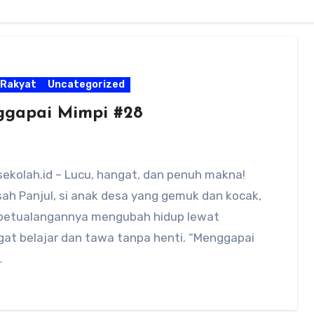
 Rakyat
Uncategorized
gapai Mimpi #28
ekolah.id – Lucu, hangat, dan penuh makna!
isah Panjul, si anak desa yang gemuk dan kocak,
petualangannya mengubah hidup lewat
at belajar dan tawa tanpa henti. “Menggapai
…