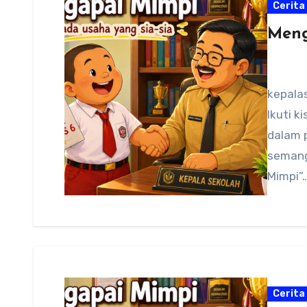
Cerita
Meng
kepalas
Ikuti k
dalam 
semang
Mimpi”
Cerita