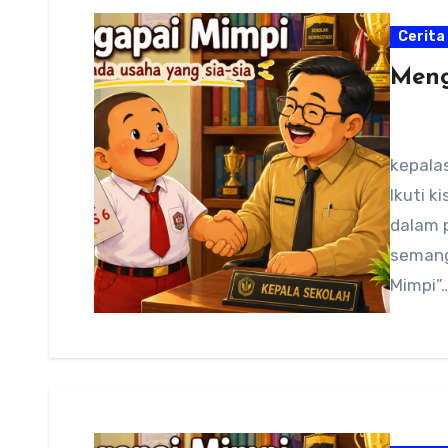
Cerita
Meng
kepalas
Ikuti k
dalam 
semang
Mimpi”