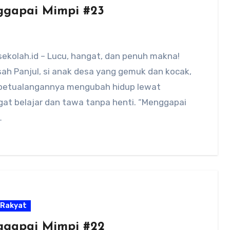
gapai Mimpi #23
ekolah.id – Lucu, hangat, dan penuh makna!
isah Panjul, si anak desa yang gemuk dan kocak,
petualangannya mengubah hidup lewat
at belajar dan tawa tanpa henti. “Menggapai
…
 Rakyat
gapai Mimpi #22