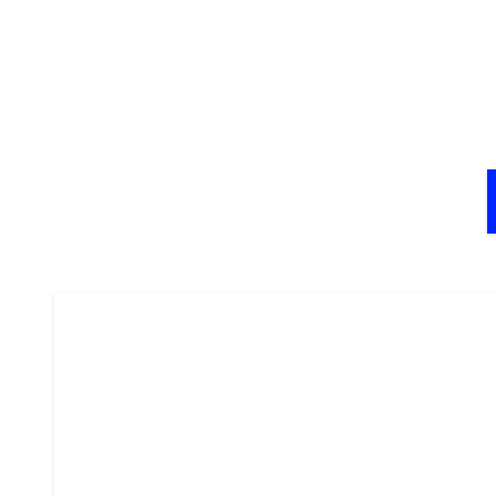
Skip
to
content