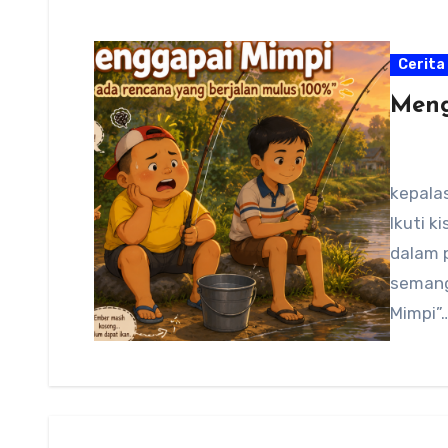
Cerita
Meng
kepalas
Ikuti k
dalam 
semang
Mimpi”