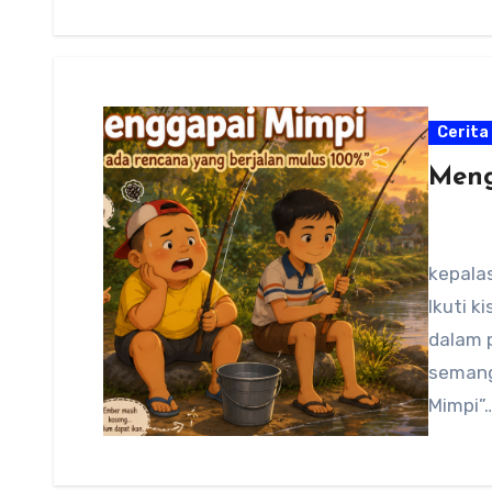
Cerita
Meng
kepalas
Ikuti k
dalam 
semang
Mimpi”