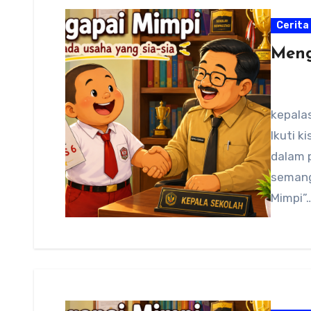
Cerita
Meng
kepalas
Ikuti k
dalam 
semang
Mimpi”