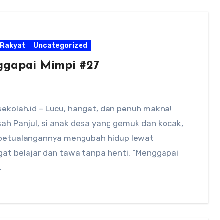
 Rakyat
Uncategorized
gapai Mimpi #27
ekolah.id – Lucu, hangat, dan penuh makna!
isah Panjul, si anak desa yang gemuk dan kocak,
petualangannya mengubah hidup lewat
at belajar dan tawa tanpa henti. “Menggapai
…