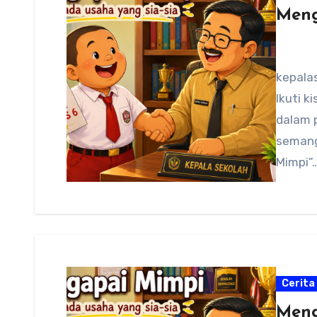
Meng
kepalas
Ikuti k
dalam 
semang
Mimpi”
Cerita
Meng