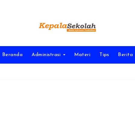
Beranda
Administrasi
Materi
Tips
Berita