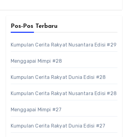
Pos-Pos Terbaru
Kumpulan Cerita Rakyat Nusantara Edisi #29
Menggapai Mimpi #28
Kumpulan Cerita Rakyat Dunia Edisi #28
Kumpulan Cerita Rakyat Nusantara Edisi #28
Menggapai Mimpi #27
Kumpulan Cerita Rakyat Dunia Edisi #27