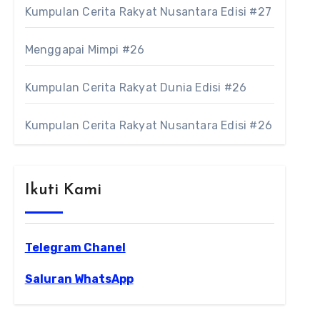
Kumpulan Cerita Rakyat Nusantara Edisi #27
Menggapai Mimpi #26
Kumpulan Cerita Rakyat Dunia Edisi #26
Kumpulan Cerita Rakyat Nusantara Edisi #26
Ikuti Kami
Telegram Chanel
Saluran WhatsApp