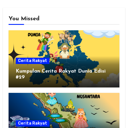
You Missed
Cerita Rakyat
Kumpulan Cerita Rakyat Dunia Edisi
#29
Cerita Rakyat