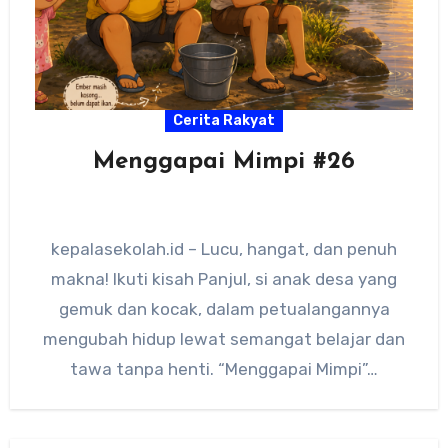
Cerita Rakyat
Menggapai Mimpi #26
kepalasekolah.id – Lucu, hangat, dan penuh
makna! Ikuti kisah Panjul, si anak desa yang
gemuk dan kocak, dalam petualangannya
mengubah hidup lewat semangat belajar dan
tawa tanpa henti. “Menggapai Mimpi”…