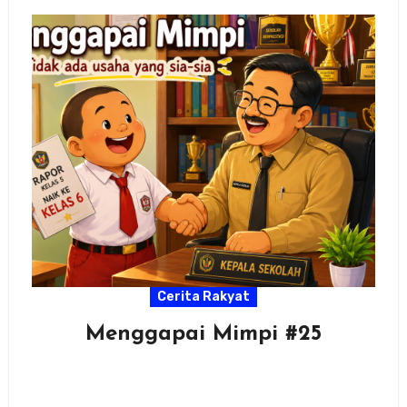
Cerita Rakyat
Menggapai Mimpi #25