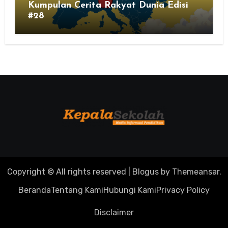
Kumpulan Cerita Rakyat Dunia Edisi
#28
Copyright © All rights reserved
|
Blogus
by
Themeansar
.
Beranda
Tentang Kami
Hubungi Kami
Privacy Policy
Disclaimer