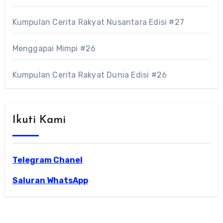
Kumpulan Cerita Rakyat Nusantara Edisi #27
Menggapai Mimpi #26
Kumpulan Cerita Rakyat Dunia Edisi #26
Ikuti Kami
Telegram Chanel
Saluran WhatsApp