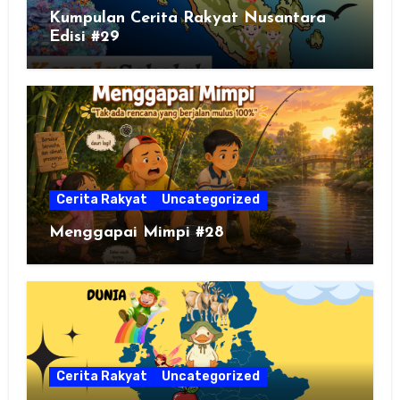
Kumpulan Cerita Rakyat Nusantara
Edisi #29
Cerita Rakyat
Uncategorized
Menggapai Mimpi #28
Cerita Rakyat
Uncategorized