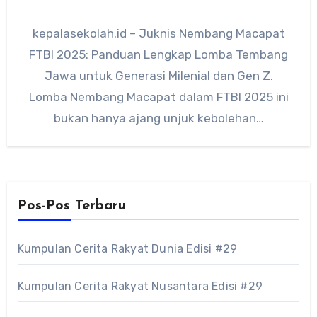
kepalasekolah.id – Juknis Nembang Macapat
FTBI 2025: Panduan Lengkap Lomba Tembang
Jawa untuk Generasi Milenial dan Gen Z.
Lomba Nembang Macapat dalam FTBI 2025 ini
bukan hanya ajang unjuk kebolehan…
Pos-Pos Terbaru
Kumpulan Cerita Rakyat Dunia Edisi #29
Kumpulan Cerita Rakyat Nusantara Edisi #29