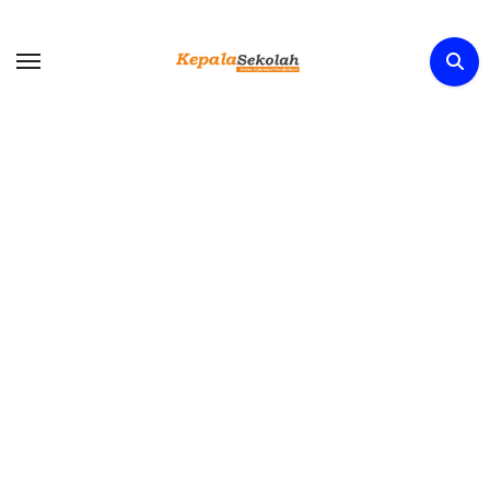
Skip
to
content