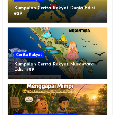
Kumpulan Cerita Rakyat Dunia Edisi
#29
Cerita Rakyat
Kumpulan Cerita Rakyat Nusantara
Edisi #29