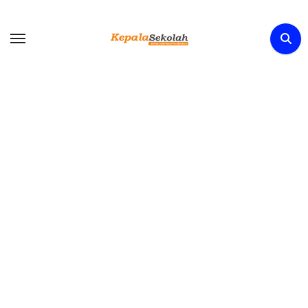
Skip
to
content