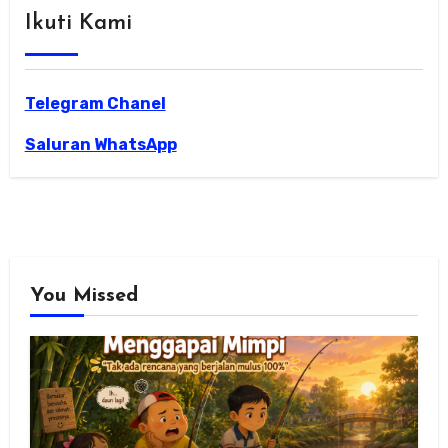
Ikuti Kami
Telegram Chanel
Saluran WhatsApp
You Missed