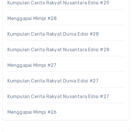
Kumpulan Cerita Rakyat Nusantara Edisi #29
Menggapai Mimpi #28
Kumpulan Cerita Rakyat Dunia Edisi #28
Kumpulan Cerita Rakyat Nusantara Edisi #28
Menggapai Mimpi #27
Kumpulan Cerita Rakyat Dunia Edisi #27
Kumpulan Cerita Rakyat Nusantara Edisi #27
Menggapai Mimpi #26