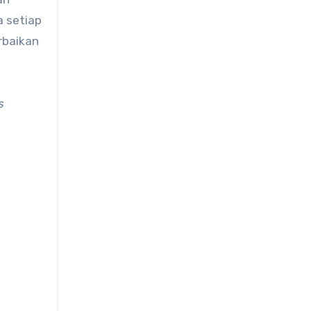
a setiap
rbaikan
s