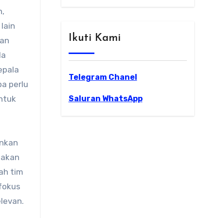
n,
lain
Ikuti Kami
man
la
epala
Telegram Chanel
a perlu
ntuk
Saluran WhatsApp
inkan
 akan
ah tim
fokus
levan.