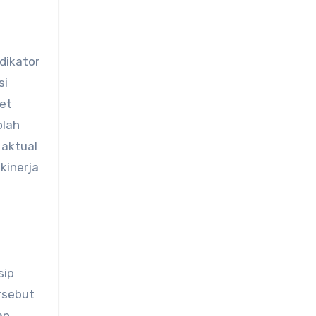
dikator
si
et
olah
 aktual
kinerja
p
sip
rsebut
an