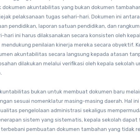
uk dokumen akuntabilitas yang bukan dokumen tambaha
jak pelaksanaan tugas sehari-hari. Dokumen ini antara 
uan pendidikan, laporan satuan pendidikan, dan rangku
-hari ini harus dilaksanakan secara konsisten oleh kepa
n mendukung penilaian kinerja mereka secara obyektif. K
umen akuntabilitas secara langsung kepada atasan tanp
ahan dilakukan melalui verifikasi oleh kepala sekolah u
.
untabilitas bukan untuk membuat dokumen baru mela
gan sesuai nomenklatur masing-masing daerah. Hal ini
alitas pengelolaan administrasi sekaligus mempermud
nerapan sistem yang sistematis, kepala sekolah dapat 
a terbebani pembuatan dokumen tambahan yang tidak re