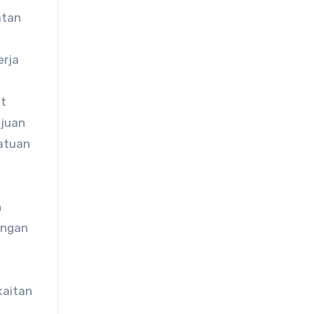
atan
erja
at
ujuan
satuan
n
dengan
kaitan