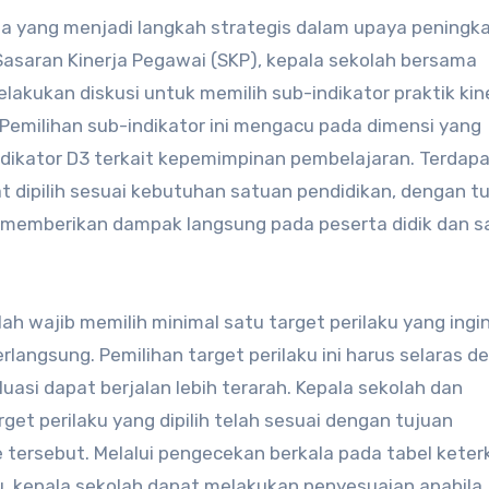
rja yang menjadi langkah strategis dalam upaya peningk
asaran Kinerja Pegawai (SKP), kepala sekolah bersama
akukan diskusi untuk memilih sub-indikator praktik kin
 Pemilihan sub-indikator ini mengacu pada dimensi yang
ndikator D3 terkait kepemimpinan pembelajaran. Terdap
at dipilih sesuai kebutuhan satuan pendidikan, dengan t
h memberikan dampak langsung pada peserta didik dan 
ah wajib memilih minimal satu target perilaku yang ingi
erlangsung. Pemilihan target perilaku ini harus selaras 
luasi dapat berjalan lebih terarah. Kepala sekolah dan
t perilaku yang dipilih telah sesuai dengan tujuan
 tersebut. Melalui pengecekan berkala pada tabel keter
aku, kepala sekolah dapat melakukan penyesuaian apabila