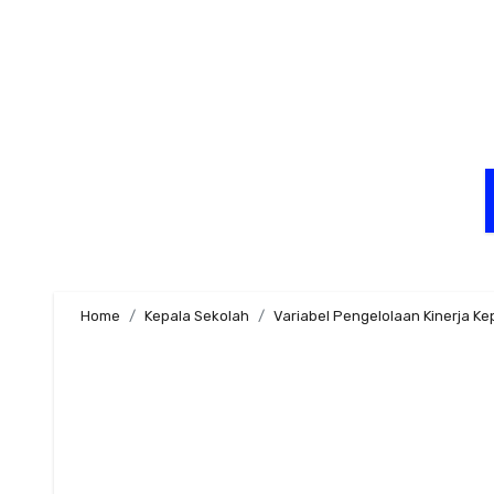
Skip
to
content
Home
Kepala Sekolah
Variabel Pengelolaan Kinerja K