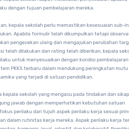
laku dengan tujuan pembelajaran mereka.
lkan, kepala sekolah perlu memastikan kesesuaian sub-in
kan. Apabila formulir telah dikumpulkan tetapi observa
kukan pengecekan ulang dan mengajukan perubahan targ
si telah dilakukan dan rating telah diberikan, kepala sek
ilaku untuk menyesuaikan dengan kondisi pembelajaran
s sistem PKKS terbaru dalam mendukung peningkatan mutu 
mika yang terjadi di satuan pendidikan.
rja kepala sekolah yang mengacu pada tindakan dan sika
ggung jawab dengan memperhatikan kebutuhan satuan
okus perilaku dari tujuh aspek perilaku kerja sesuai prin
n dalam rutinitas kerja mereka. Aspek perilaku kerja te
peten, harmonis, loyal, adaptif, dan kolaboratif. Pemilih