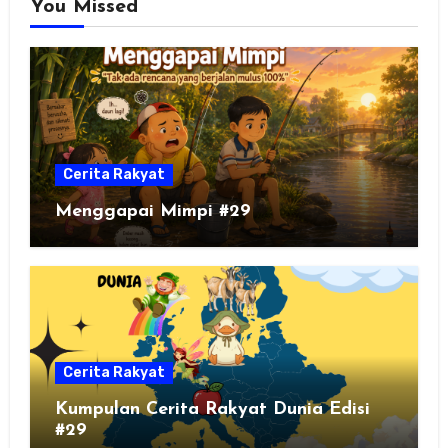
You Missed
Cerita Rakyat
Menggapai Mimpi #29
Cerita Rakyat
Kumpulan Cerita Rakyat Dunia Edisi
#29