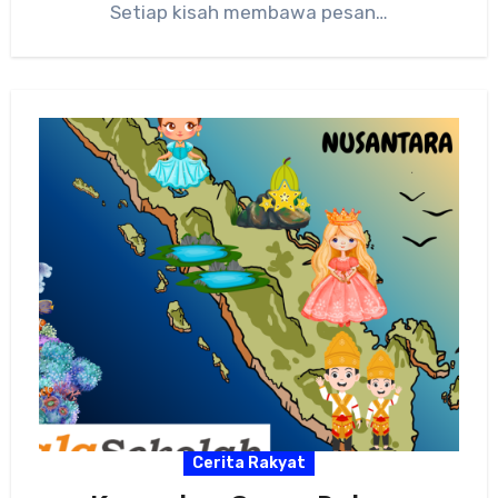
Setiap kisah membawa pesan…
Cerita Rakyat