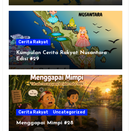
Cerita Rakyat
Kumpulan Cerita Rakyat Nusantara
Edisi #29
Cerita Rakyat
Uncategorized
Menggapai Mimpi #28