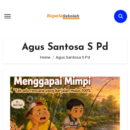
Skip
to
content
Agus Santosa S Pd
Home
Agus Santosa S Pd