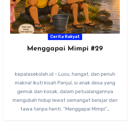
Cerita Rakyat
Menggapai Mimpi #29
kepalasekolah.id – Lucu, hangat, dan penuh
makna! Ikuti kisah Panjul, si anak desa yang
gemuk dan kocak, dalam petualangannya
mengubah hidup lewat semangat belajar dan
tawa tanpa henti. “Menggapai Mimpi”…