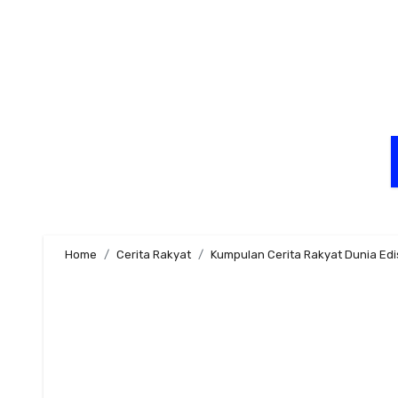
Skip
to
content
Home
Cerita Rakyat
Kumpulan Cerita Rakyat Dunia Edi