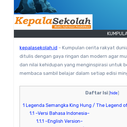
KUMPULA
kepalasekolah.id
– Kumpulan cerita rakyat duni
ditulis dengan gaya ringan dan modern agar 
dan nilai kehidupan yang menginspirasi untuk 
membaca sambil belajar dalam setiap edisi mi
Daftar Isi
[
hide
]
1
Legenda Semangka King Hung / The Legend of
1.1
–Versi Bahasa Indonesia–
1.1.1
–English Version–