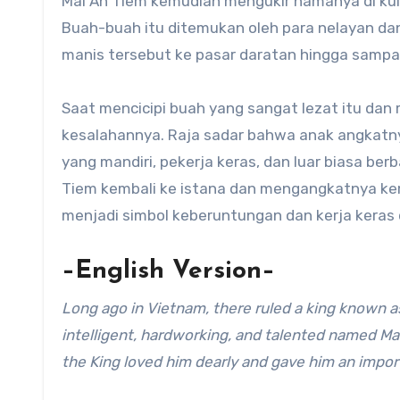
Mai An Tiem kemudian mengukir namanya di ku
Buah-buah itu ditemukan oleh para nelayan d
manis tersebut ke pasar daratan hingga sampai
Saat mencicipi buah yang sangat lezat itu dan
kesalahannya. Raja sadar bahwa anak angkatn
yang mandiri, pekerja keras, dan luar biasa be
Tiem kembali ke istana dan mengangkatnya ke
menjadi simbol keberuntungan dan kerja keras 
–English Version–
Long ago in Vietnam, there ruled a king known 
intelligent, hardworking, and talented named Ma
the King loved him dearly and gave him an import