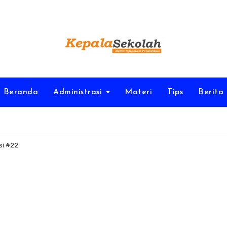
Beranda
Administrasi
Materi
Tips
Berita
si #22