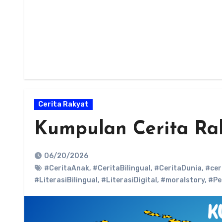
Cerita Rakyat
Kumpulan Cerita Rak
06/20/2026
#CeritaAnak
,
#CeritaBilingual
,
#CeritaDunia
,
#cer
#LiterasiBilingual
,
#LiterasiDigital
,
#moralstory
,
#Pe