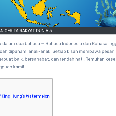
N CERITA RAKYAT DUNIA 5
a dalam dua bahasa — Bahasa Indonesia dan Bahasa Ingg
mudah dipahami anak-anak. Setiap kisah membawa pesan 
berbuat baik, bersahabat, dan rendah hati. Temukan kes
ngguan kami!
 King Hung’s Watermelon