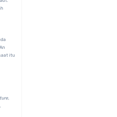
aut.
ah
uda
 An
aat itu
ture,
.