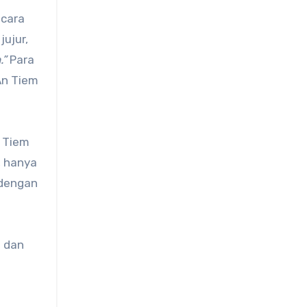
 cara
ujur,
.”
Para
An Tiem
 Tiem
, hanya
 dengan
a dan