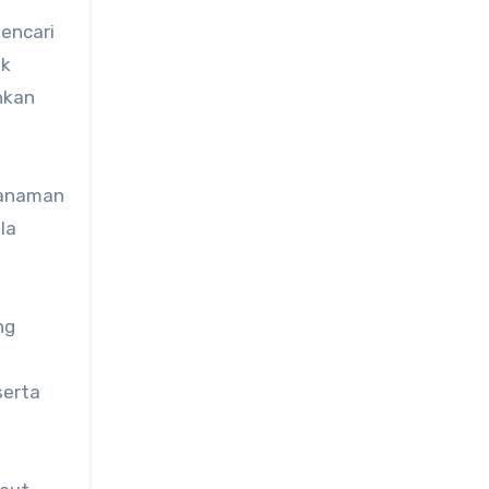
encari
ok
hkan
 tanaman
Ia
ng
serta