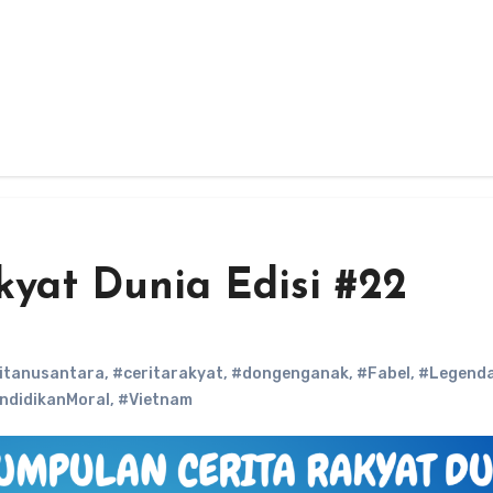
yat Dunia Edisi #22
itanusantara
,
#ceritarakyat
,
#dongenganak
,
#Fabel
,
#Legend
ndidikanMoral
,
#Vietnam