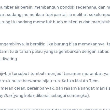
i sumber air bersih, membangun pondok sederhana, dan m
aat sedang memeriksa tepi pantai, ia melihat sekelomp
burung itu sedang mematuk buah misterius dan menjatu
engambilnya. Ia berpikir, jika burung bisa memakannya,
itam itu di tanah pulau yang ia gemburkan dengan sabar. 
disaring.
. Biji-biji tersebut tumbuh menjadi tanaman merambat ya
tuk bulat berwarna hijau tua. Ketika Mai An Tiem
merah cerah, berair banyak, dan rasanya sangat manis 
ay Qua
(yang kelak dikenal sebagai semangka).