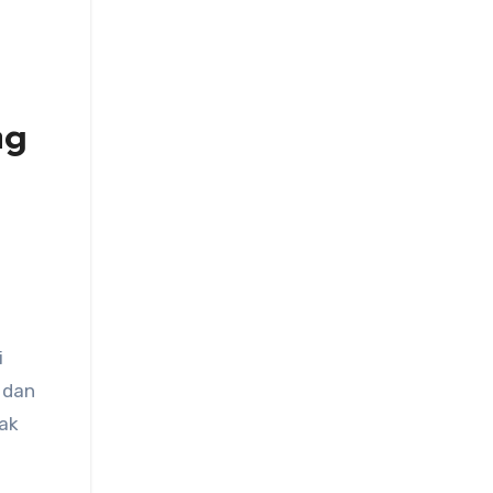
ng
i
 dan
yak