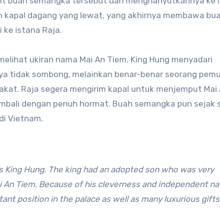
lit buah semangka tersebut dan menghanyutkannya ke l
an kapal dagang yang lewat, yang akhirnya membawa bu
 ke istana Raja.
 melihat ukiran nama Mai An Tiem, King Hung menyadari
ya tidak sombong, melainkan benar-benar seorang pem
rbakat. Raja segera mengirim kapal untuk menjemput Mai
mbali dengan penuh hormat. Buah semangka pun sejak s
di Vietnam.
as King Hung. The king had an adopted son who was very
i An Tiem. Because of his cleverness and independent na
ant position in the palace as well as many luxurious gifts