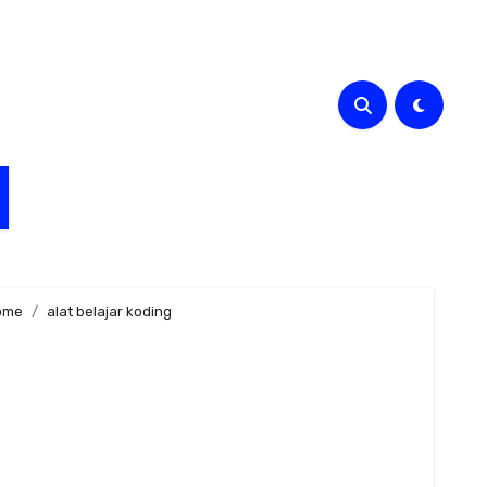
ome
alat belajar koding