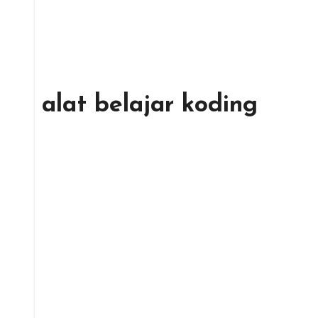
alat belajar koding