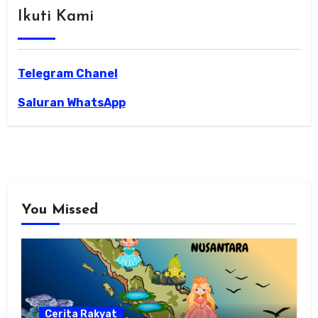
Ikuti Kami
Telegram Chanel
Saluran WhatsApp
You Missed
Cerita Rakyat