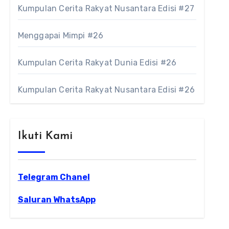
Kumpulan Cerita Rakyat Nusantara Edisi #27
Menggapai Mimpi #26
Kumpulan Cerita Rakyat Dunia Edisi #26
Kumpulan Cerita Rakyat Nusantara Edisi #26
Ikuti Kami
Telegram Chanel
Saluran WhatsApp