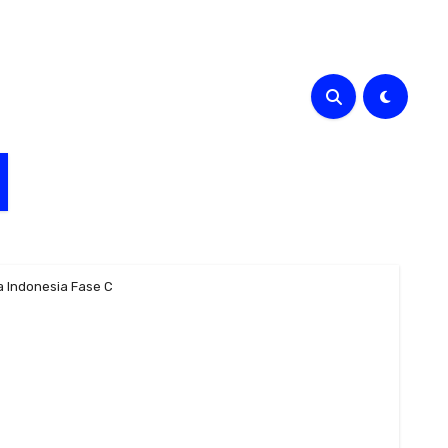
 Indonesia Fase C