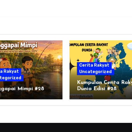
Cerita Rakyat
ta Rakyat
Uncategorized
tegorized
Kumpulan Cerita Rak
gapai Mimpi #28
Dunia Edisi #28