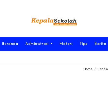
Beranda
Administrasi
Materi
Tips
Berita
Home
Bahasa