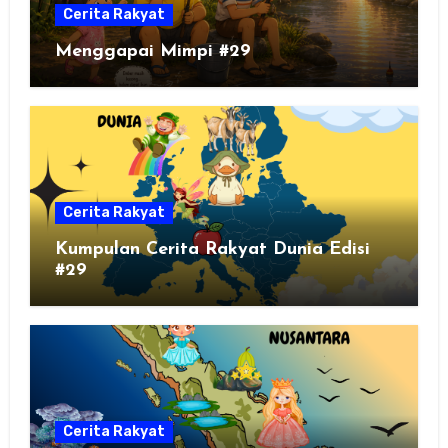
Cerita Rakyat
Menggapai Mimpi #29
Cerita Rakyat
Kumpulan Cerita Rakyat Dunia Edisi
#29
Cerita Rakyat