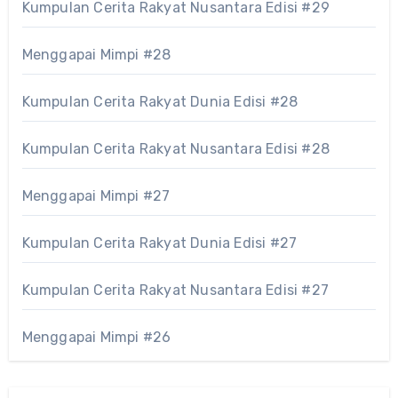
Kumpulan Cerita Rakyat Nusantara Edisi #29
Menggapai Mimpi #28
Kumpulan Cerita Rakyat Dunia Edisi #28
Kumpulan Cerita Rakyat Nusantara Edisi #28
Menggapai Mimpi #27
Kumpulan Cerita Rakyat Dunia Edisi #27
Kumpulan Cerita Rakyat Nusantara Edisi #27
Menggapai Mimpi #26