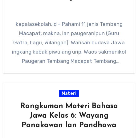
kepalasekolah.id – Pahami 11 jenis Tembang
Macapat, makna, lan paugeranipun (Guru
Gatra, Lagu, Wilangan). Warisan budaya Jawa
ingkang kebak piwulang urip. Waos sakmeniko!
Paugeran Tembang Macapat Tembang
Macapat iku minangka…
Materi
Rangkuman Materi Bahasa
Jawa Kelas 6: Wayang
Panakawan lan Pandhawa