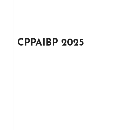
CPPAIBP 2025