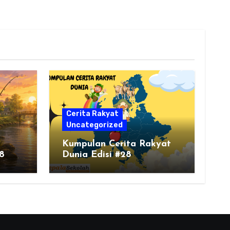
Cerita Rakyat
Uncategorized
Kumpulan Cerita Rakyat
8
Dunia Edisi #28