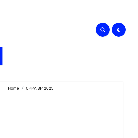
Home
CPPAIBP 2025