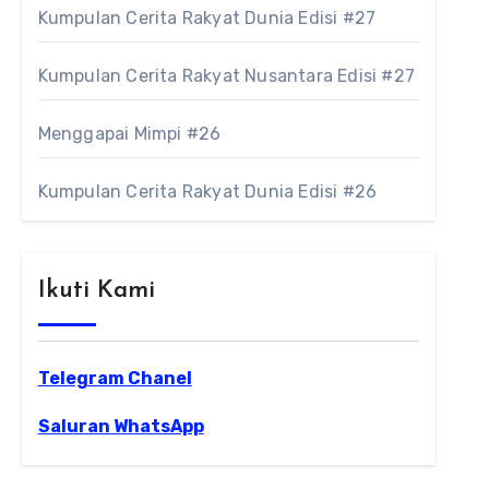
Kumpulan Cerita Rakyat Dunia Edisi #27
Kumpulan Cerita Rakyat Nusantara Edisi #27
Menggapai Mimpi #26
Kumpulan Cerita Rakyat Dunia Edisi #26
Ikuti Kami
Telegram Chanel
Saluran WhatsApp