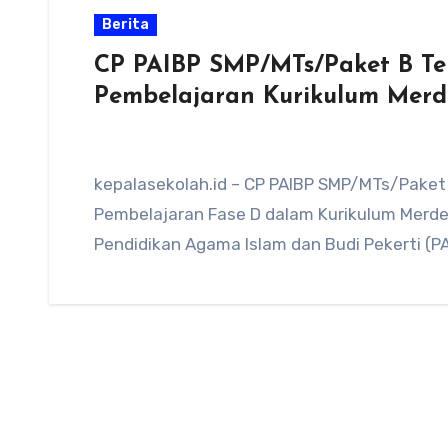
Berita
CP PAIBP SMP/MTs/Paket B Te
Pembelajaran Kurikulum Merd
kepalasekolah.id – CP PAIBP SMP/MTs/Paket
Pembelajaran Fase D dalam Kurikulum Merde
Pendidikan Agama Islam dan Budi Pekerti (