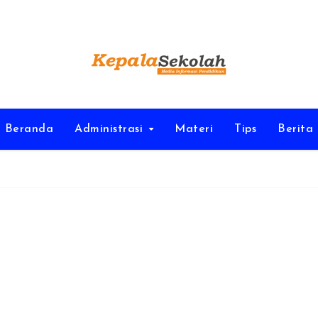
Beranda
Administrasi
Materi
Tips
Berita