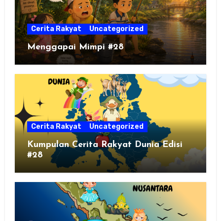
Cerita Rakyat
Uncategorized
Menggapai Mimpi #28
Cerita Rakyat
Uncategorized
Kumpulan Cerita Rakyat Dunia Edisi
#28