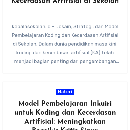
Kecerdasan Artifisial di Sekolah
kepalasekolah.id – Desain, Strategi, dan Model
Pembelajaran Koding dan Kecerdasan Artifisial
di Sekolah. Dalam dunia pendidikan masa kini,
koding dan kecerdasan artifisial (KA) telah
menjadi bagian penting dari pengembangan
kurikulum…
Materi
Model Pembelajaran Inkuiri
untuk Koding dan Kecerdasan
Artifisial: Meningkatkan