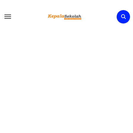
Skip
to
content