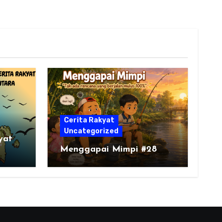
Cerita Rakyat
Uncategorized
yat
Menggapai Mimpi #28