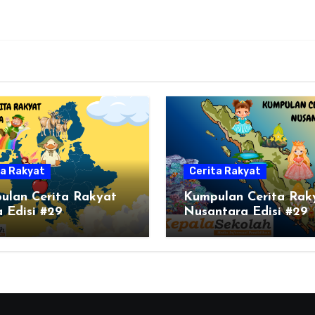
ta Rakyat
Cerita Rakyat
ulan Cerita Rakyat
Kumpulan Cerita Rak
 Edisi #29
Nusantara Edisi #29