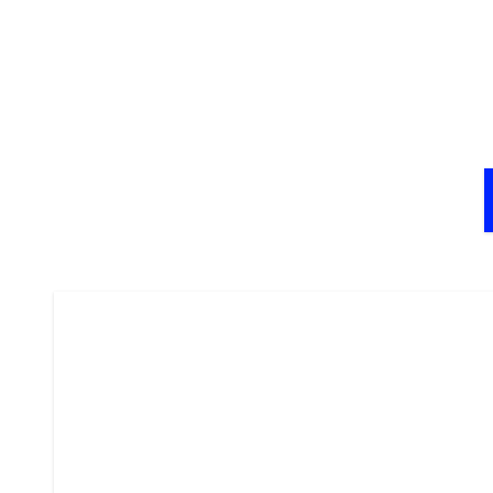
Skip
to
content