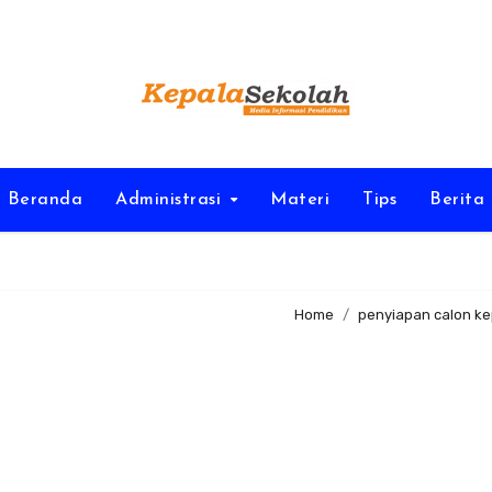
Beranda
Administrasi
Materi
Tips
Berita
Home
penyiapan calon ke