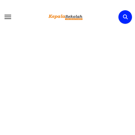
Skip
to
content