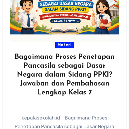
Materi
Bagaimana Proses Penetapan
Pancasila sebagai Dasar
Negara dalam Sidang PPKI?
Jawaban dan Pembahasan
Lengkap Kelas 7
kepalasekolah.id – Bagaimana Proses
Penetapan Pancasila sebagai Dasar Negara