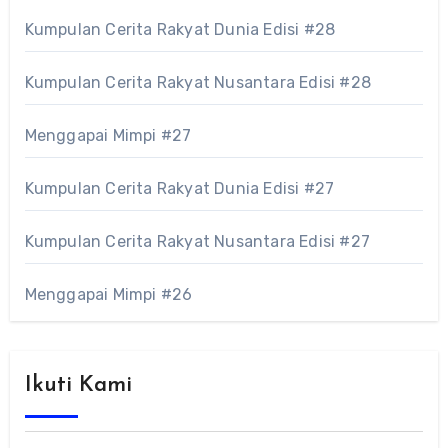
Kumpulan Cerita Rakyat Dunia Edisi #28
Kumpulan Cerita Rakyat Nusantara Edisi #28
Menggapai Mimpi #27
Kumpulan Cerita Rakyat Dunia Edisi #27
Kumpulan Cerita Rakyat Nusantara Edisi #27
Menggapai Mimpi #26
Ikuti Kami