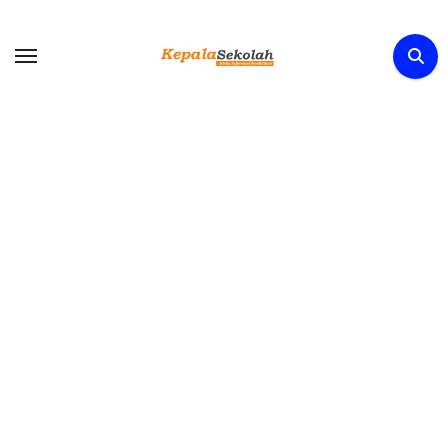
Skip
to
content