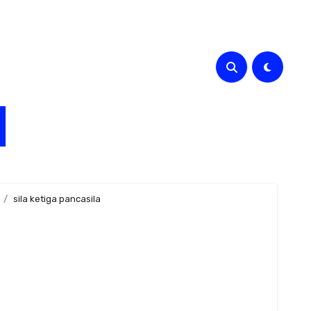
sila ketiga pancasila