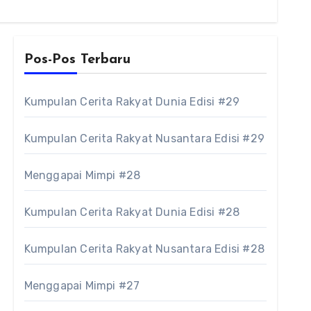
Pos-Pos Terbaru
Kumpulan Cerita Rakyat Dunia Edisi #29
Kumpulan Cerita Rakyat Nusantara Edisi #29
Menggapai Mimpi #28
Kumpulan Cerita Rakyat Dunia Edisi #28
Kumpulan Cerita Rakyat Nusantara Edisi #28
Menggapai Mimpi #27