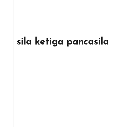
sila ketiga pancasila