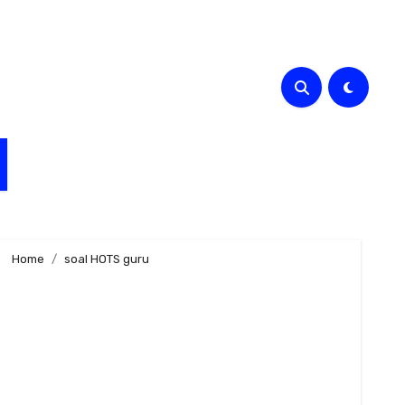
Home
soal HOTS guru