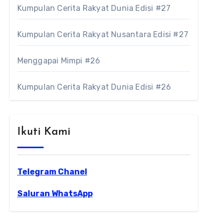
Kumpulan Cerita Rakyat Dunia Edisi #27
Kumpulan Cerita Rakyat Nusantara Edisi #27
Menggapai Mimpi #26
Kumpulan Cerita Rakyat Dunia Edisi #26
Ikuti Kami
Telegram Chanel
Saluran WhatsApp