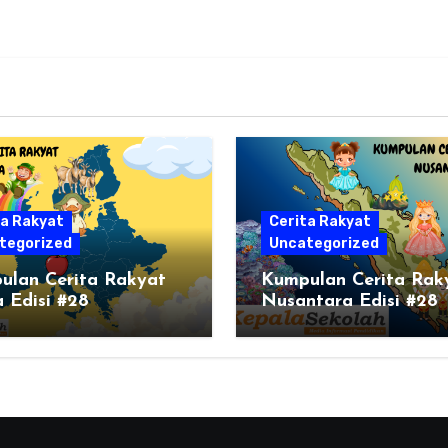
ta Rakyat
Cerita Rakyat
tegorized
Uncategorized
ulan Cerita Rakyat
Kumpulan Cerita Rak
 Edisi #28
Nusantara Edisi #28