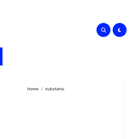
Home
substansi