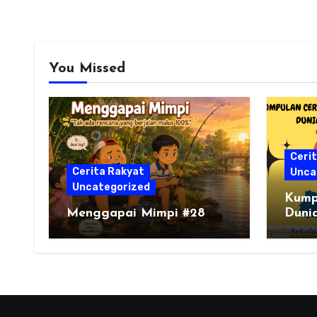
You Missed
Ceri
Cerita Rakyat
Unca
Uncategorized
Kump
Menggapai Mimpi #28
Dunia