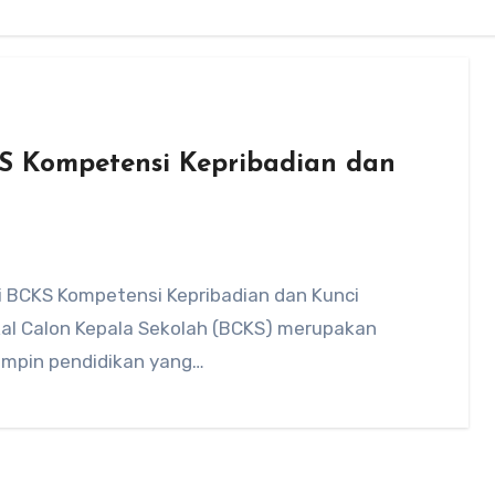
KS Kompetensi Kepribadian dan
i BCKS Kompetensi Kepribadian dan Kunci
al Calon Kepala Sekolah (BCKS) merupakan
impin pendidikan yang…