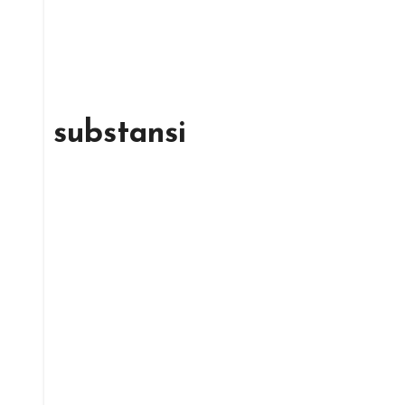
substansi