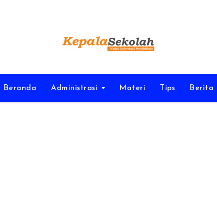
Beranda
Administrasi
Materi
Tips
Berita