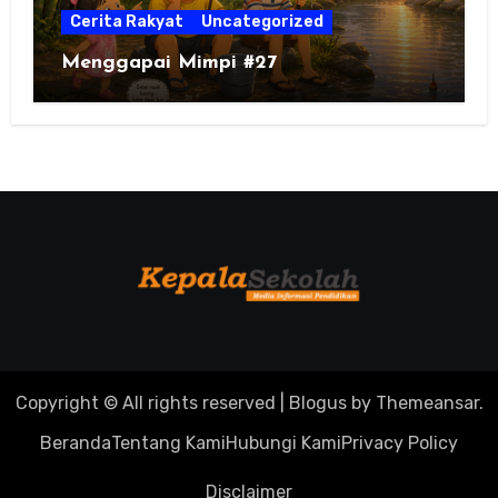
Cerita Rakyat
Uncategorized
Menggapai Mimpi #27
Copyright © All rights reserved
|
Blogus
by
Themeansar
.
Beranda
Tentang Kami
Hubungi Kami
Privacy Policy
Disclaimer