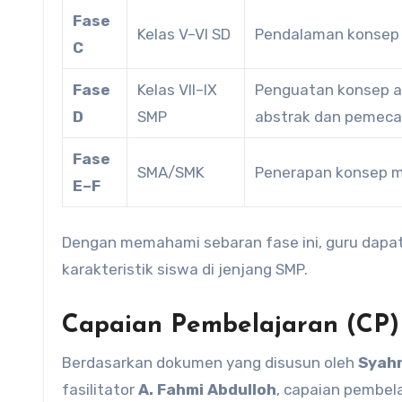
Fase
Kelas V–VI SD
Pendalaman konsep b
C
Fase
Kelas VII–IX
Penguatan konsep alj
D
SMP
abstrak dan pemeca
Fase
SMA/SMK
Penerapan konsep ma
E–F
Dengan memahami sebaran fase ini, guru dapa
karakteristik siswa di jenjang SMP.
Capaian Pembelajaran (CP)
Berdasarkan dokumen yang disusun oleh
Syahr
fasilitator
A. Fahmi Abdulloh
, capaian pembel