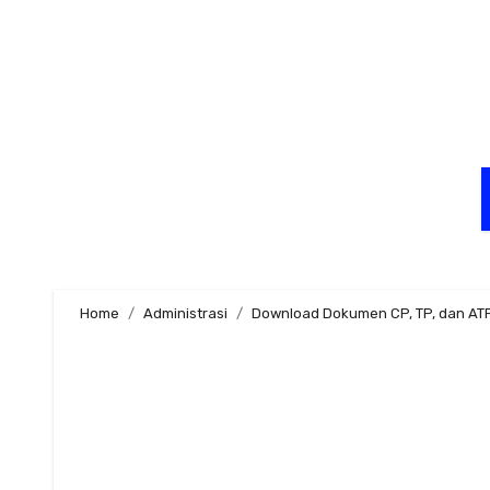
Skip
to
content
Home
Administrasi
Download Dokumen CP, TP, dan AT